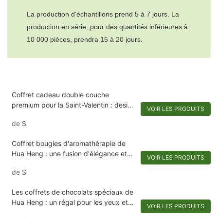
La production d'échantillons prend 5 à 7 jours. La
production en série, pour des quantités inférieures à
10 000 pièces, prendra 15 à 20 jours.
Coffret cadeau double couche
premium pour la Saint-Valentin : design
VOIR LES PRODUITS
personnalisé avec miroir & Rangement
de
$
double scénario
Coffret bougies d'aromathérapie de
Hua Heng : une fusion d'élégance et
VOIR LES PRODUITS
de polyvalence
de
$
Les coffrets de chocolats spéciaux de
Hua Heng : un régal pour les yeux et
VOIR LES PRODUITS
les papilles