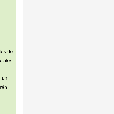
ctos de
ciales.
n un
drán