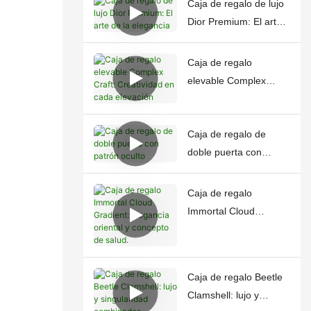
Caja de regalo de lujo
Dior Premium: El arte
de la elegancia
Caja de regalo
elevable Complex
Craft: Creatividad en
cada elevación
Caja de regalo de
doble puerta con
patrón oculto
Caja de regalo
Immortal Cloud
Gradient: Elegancia
oriental y concepto de
salud.
Caja de regalo Beetle
Clamshell: lujo y