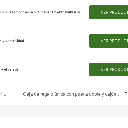
VER PRODUC
rsonalizado con espejo. Almacenamiento multiusos.
VER PRODUC
 y versatilidad
VER PRODUC
 y el paladar
Caja de regalo plegable todo en uno: Calidad personalizada de Source
Caja de regalo única con puerta doble y cajón lateral: diseño ingenioso
P