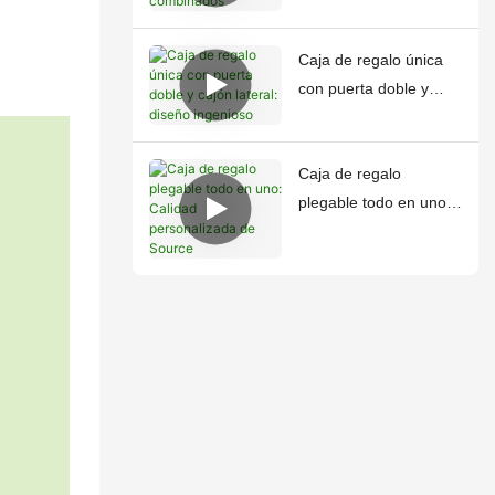
singularidad
combinados
Caja de regalo única
con puerta doble y
cajón lateral: diseño
ingenioso
Caja de regalo
plegable todo en uno:
Calidad personalizada
de Source