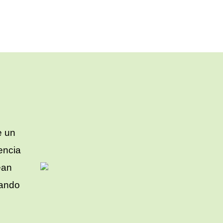
e un
encia
ean
zando