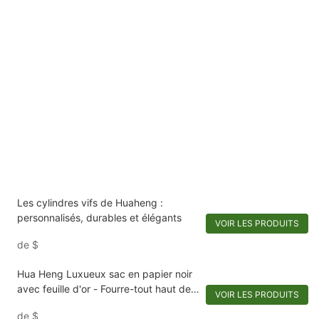
Les cylindres vifs de Huaheng :
personnalisés, durables et élégants
VOIR LES PRODUITS
de
$
Hua Heng Luxueux sac en papier noir
avec feuille d'or - Fourre-tout haut de
VOIR LES PRODUITS
gamme dans des matériaux inspirés
de
$
de Chanel