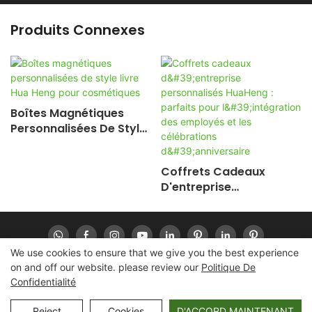
Produits Connexes
Boîtes Magnétiques
Personnalisées De Style
Livre Hua Heng Pour
Cosmétiques
Coffrets Cadeaux
D'entreprise
Personnalisés HuaHeng :
Parfaits Pour
L'intégration Des
Employés Et Les
We use cookies to ensure that we give you the best experience
Célébrations
on and off our website. please review our
Politique De
D'anniversaire
Confidentialité
Copyright © 2026 Huaheng-
www.huahengpack.com
|
Plan du site
|
Politique de confidentialité
Reject
Cookies
D'ACCORD MAINTENANT