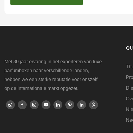
QU
Met 30 jaar ervaring in het exporteren van luxe
Th
parfumboxen naar verschillende landen,
Pr
hebben we een sterke reputatie voor onszelf
Die
op de internationale markt opgezet.
Ov
Ni
Nee