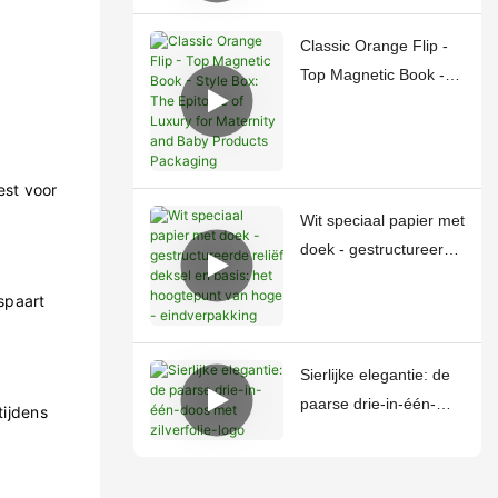
Box and Gift Bag
Classic Orange Flip -
Top Magnetic Book -
Style Box: The Epitome
of Luxury for Maternity
and Baby Products
est voor
Packaging
Wit speciaal papier met
doek - gestructureerde
reliëf deksel en basis:
spaart
het hoogtepunt van
hoge - eindverpakking
Sierlijke elegantie: de
paarse drie-in-één-
ijdens
doos met zilverfolie-
logo