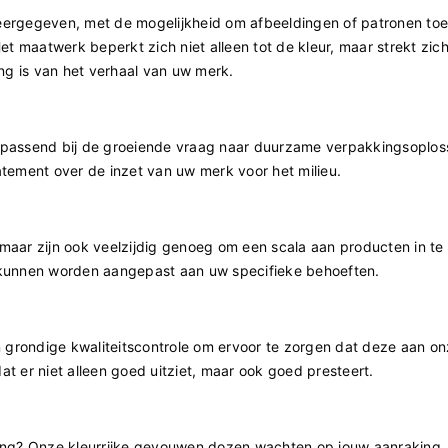
ergegeven, met de mogelijkheid om afbeeldingen of patronen toe
 maatwerk beperkt zich niet alleen tot de kleur, maar strekt zich 
ng is van het verhaal van uw merk.
, passend bij de groeiende vraag naar duurzame verpakkingsoplos
ement over de inzet van uw merk voor het milieu.
maar zijn ook veelzijdig genoeg om een ​​scala aan producten in te
kunnen worden aangepast aan uw specifieke behoeften.
 grondige kwaliteitscontrole om ervoor te zorgen dat deze aan o
at er niet alleen goed uitziet, maar ook goed presteert.
king? Onze kleurrijke gevouwen dozen wachten op jouw aanraking.