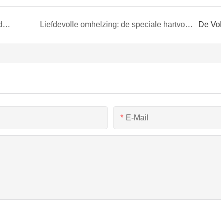
Luxe rust: op maat gemaakte, op slip geïnspireerde kussensloopverpakking
Liefdevolle omhelzing: de speciale hartvormige doos voor lingerie
De Vo
E-Mail