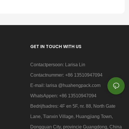
GET IN TOUCH WITH US
Contactpersoon: Larisa Lin
Contactnummer: +86 13510947094
E-mail: larisa
@huahengpack.com
WhatsAppen: +86 13510947094
Bedrijfsadres: 4F en 5F, nr. 88, North Gate
Lane, Tianxin Village, Huangjiang Town,
Dongguan City, provincie Guangdong, China