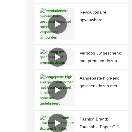
Revolutionaire
opvouwbare
geschenkdoos: het
oplossen van
verpakking pijnpunten
Verhoog uw geschenk
met premium dozen
Aangepaste high-end
geschenkdozen met
kleurloze reliëf:
subtiele luxe opnieuw
gedefinieerd
Fashion Brand:
Touchable Paper Gift