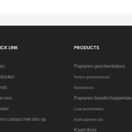
ICK LINK
PRODUCTS
uis
Papieren geschenkdoos
oducten
Parfum geschenkdoos
nst
Boetiekdoos
er ons
Papieren boodschappentas
euws
Luxe geschenktas
m contact met ons op
Kraft papieren zak
Kaart doos