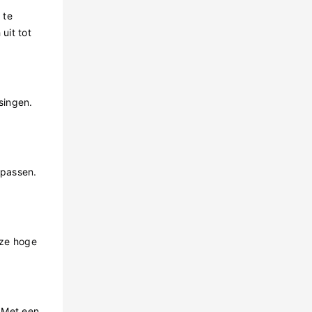
 te
uit tot
singen.
 passen.
nze hoge
 Met een