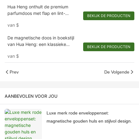
Hua Heng onthult de premium
parfumdoos met flap en lint-
BEKIJK DE PRODUCTEN
1721981397501289
van
$
De magnetische doos in boekstijl
van Hua Heng: een klassieke
BEKIJK DE PRODUCTEN
onthulling zonder grenzen
van
$
Prev
De Volgende
AANBEVOLEN VOOR JOU
Luxe merk rode enveloppenset:
magnetische gouden huls en stijlvol design.