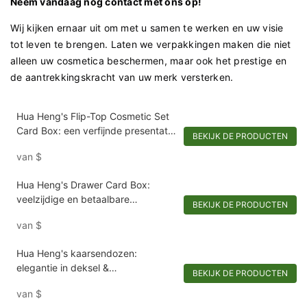
Neem vandaag nog contact met ons op!
Wij kijken ernaar uit om met u samen te werken en uw visie
tot leven te brengen. Laten we verpakkingen maken die niet
alleen uw cosmetica beschermen, maar ook het prestige en
de aantrekkingskracht van uw merk versterken.
Hua Heng's Flip-Top Cosmetic Set
Card Box: een verfijnde presentatie
BEKIJK DE PRODUCTEN
voor schoonheidsbenodigdheden-
van
$
1722250371206134
Hua Heng's Drawer Card Box:
veelzijdige en betaalbare
BEKIJK DE PRODUCTEN
verpakking voor parfums en
van
$
cosmetica
Hua Heng's kaarsendozen:
elegantie in deksel &
BEKIJK DE PRODUCTEN
basisverpakking
van
$