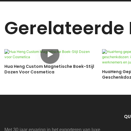
Gerelateerde
Hua Heng Custom Magnetische Boek-Stijl
HuaHeng Gepe
Dozen Voor Cosmetica
Geschenkdoze
Van Werkneme
QU
Met 30 jaar ervaring in het exporteren van luxe