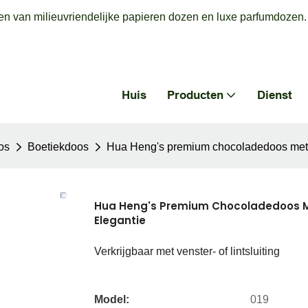
en van milieuvriendelijke papieren dozen en luxe parfumdozen.
Huis
Producten
Dienst
os
Boetiekdoos
Hua Heng's premium chocoladedoos met f
Hua Heng's Premium Chocoladedoos Me
Elegantie
Verkrijgbaar met venster- of lintsluiting
Model:
019