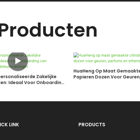
 Producten
HuaHeng Op Maat Gemaakte 
rsonaliseerde Zakelijke
Papieren Dozen Voor Geuren,
n: Ideaal Voor Onboarding
Etherische Oliën
rs En Jubileumvieringen
ICK LINK
PRODUCTS