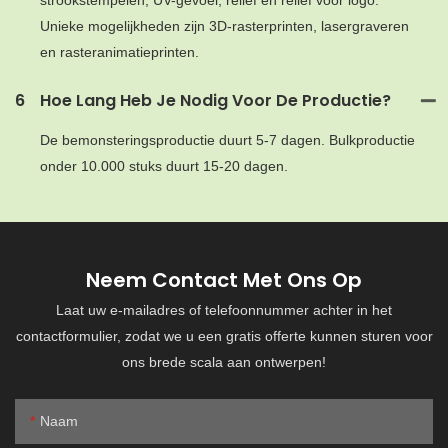
strookstempelen, UV-gevoel, reliëf en reliëf voor logo.
Unieke mogelijkheden zijn 3D-rasterprinten, lasergraveren
en rasteranimatieprinten.
6
Hoe Lang Heb Je Nodig Voor De Productie?
De bemonsteringsproductie duurt 5-7 dagen. Bulkproductie
onder 10.000 stuks duurt 15-20 dagen.
Neem Contact Met Ons Op
Laat uw e-mailadres of telefoonnummer achter in het
contactformulier, zodat we u een gratis offerte kunnen sturen voor
ons brede scala aan ontwerpen!
Naam