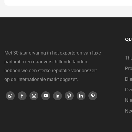
QU
Met 30 jaar ervaring in het exporteren van luxe
Th
parfumboxen naar verschillende landen,
Pr
hebben we een sterke reputatie voor onszelf
Die
op de internationale markt opgezet.
Ov
Ni
Nee