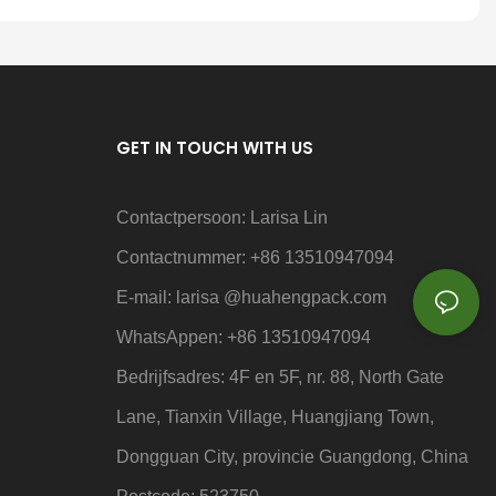
GET IN TOUCH WITH US
Contactpersoon: Larisa Lin
Contactnummer: +86 13510947094
E-mail: larisa
@huahengpack.com
WhatsAppen: +86 13510947094
Bedrijfsadres: 4F en 5F, nr. 88, North Gate
Lane, Tianxin Village, Huangjiang Town,
Dongguan City, provincie Guangdong, China