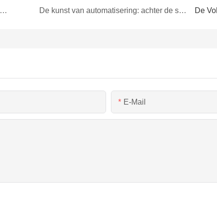
venster naar stijl: de kartonnen hoedendoos met open raam
De kunst van automatisering: achter de schermen van het vouwen van kaartendozen
De Vo
E-Mail