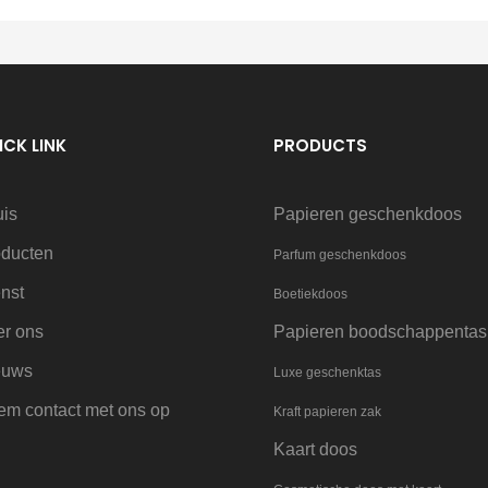
ICK LINK
PRODUCTS
uis
Papieren geschenkdoos
oducten
Parfum geschenkdoos
nst
Boetiekdoos
er ons
Papieren boodschappentas
euws
Luxe geschenktas
m contact met ons op
Kraft papieren zak
Kaart doos