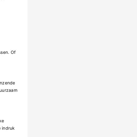
ssen. Of
anzende
duurzaam
ke
 indruk