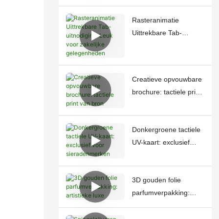
Rasteranimatie
Uittrekbare Tab-
uitnodiging: Leuk voor
zakelijke
gelegenheden
Creatieve opvouwbare
brochure: tactiele print
van bron
Donkergroene tactiele
UV-kaart: exclusief
voor sieradenmerken
3D gouden folie
parfumverpakking:
artistieke luxe