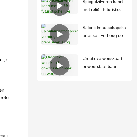
Spiegelzilveren kaart
met reliëf: futuristische
luxe
Salonlidmaatschapska
artenset: verhoog de
premiumervaring
Creatieve wenskaart:
lijk
onweerstaanbaar
ontwerp
en
grote
 een