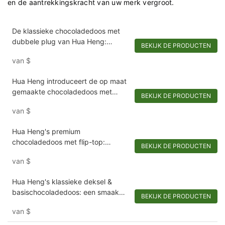
en de aantrekkingskracht van uw merk vergroot.
De klassieke chocoladedoos met
dubbele plug van Hua Heng:
BEKIJK DE PRODUCTEN
betaalbare elegantie
van
$
Hua Heng introduceert de op maat
gemaakte chocoladedoos met
BEKIJK DE PRODUCTEN
opklapbaar logo: precies passend
van
$
voor uw lekkernijen
Hua Heng's premium
chocoladedoos met flip-top:
BEKIJK DE PRODUCTEN
magnetische charme met een
van
$
vleugje elegantie
Hua Heng's klassieke deksel &
basischocoladedoos: een smaak
BEKIJK DE PRODUCTEN
van elegantie
van
$