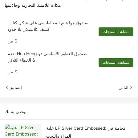
مكانة علامتك التجارية وجاذبيتها.
صندوق هوا هينغ المغناطيسي على شكل كتاب:
كشف كلاسيكي بلا حدود
مشاهدة المنتجات
$
من
تقدم Hua Heng صندوق العطور الأساسي ذو
الغطاء الثلاثي &
مشاهدة المنتجات
$
من
التالي
السابق
موصى به لك
علبة LP Silver Card Embossed: فخامة في
المرآة والنحت