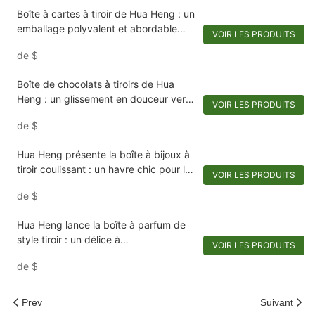
Boîte à cartes à tiroir de Hua Heng : un
emballage polyvalent et abordable
VOIR LES PRODUITS
pour les parfums et les cosmétiques
de
$
Boîte de chocolats à tiroirs de Hua
Heng : un glissement en douceur vers
VOIR LES PRODUITS
la tentation
de
$
Hua Heng présente la boîte à bijoux à
tiroir coulissant : un havre chic pour les
VOIR LES PRODUITS
décorations
de
$
Hua Heng lance la boîte à parfum de
style tiroir : un délice à
VOIR LES PRODUITS
retirer.1721924728426950
de
$
Prev
Suivant