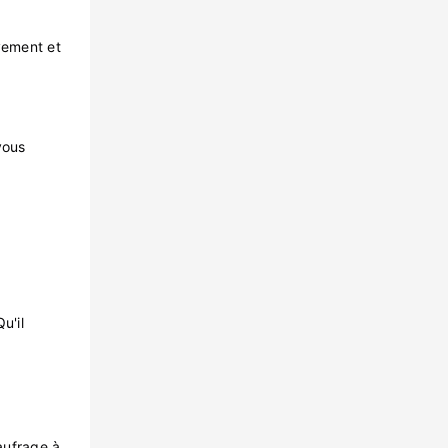
vement et
vous
u'il
aufrage à