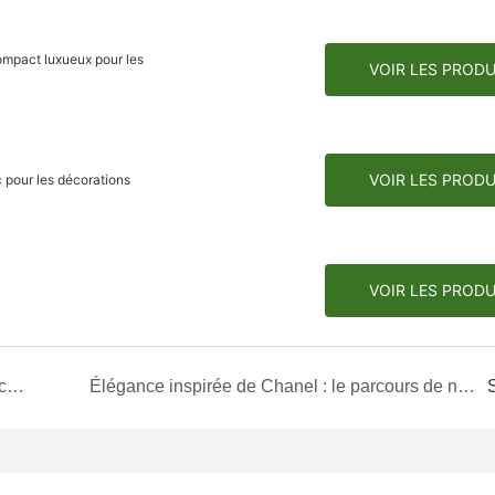
compact luxueux pour les
VOIR LES PRODU
VOIR LES PRODU
c pour les décorations
VOIR LES PRODU
Élégance délicate : la mini boîte à tiroirs pour broches et bibelots
Élégance inspirée de Chanel : le parcours de notre boîte à tiroirs blanche