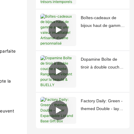
intemporels
Boîtes-cadeaux de
bijoux haut de gamme
avec une valeur
imbattable! Artisanat
d'usine personnalisé
 parfaite
Dopamine Boîte de
tiroir à double couche
colorée: Rangement
pte la
vibrant pour la beauté
& BIJELLY
Factory Daily: Green -
themed Double - layer
peuvent
Expandable Lid and
Base Gift Box