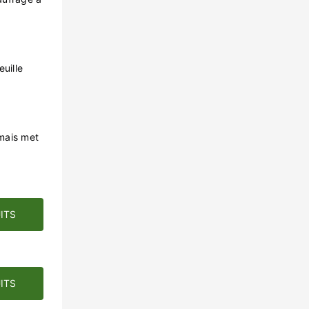
uille
mais met
ITS
ITS