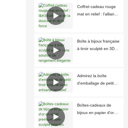
Coffret cadeau rouge
mat en relief : l'alliance
de la douceur et de la
force
Boîte à bijoux française
à tiroir sculpté en 3D :
une solution de
rangement élégante
Admirez la boîte
d'emballage de petit
tiroir exquise avec
artisanat en relief
Boîtes-cadeaux de
bijoux en papier d'or
en relief premium: luxe
sculpté pour les trésors