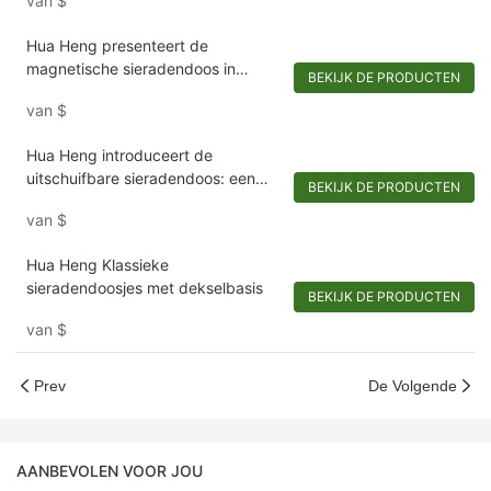
van
$
Hua Heng presenteert de
magnetische sieradendoos in
BEKIJK DE PRODUCTEN
boekstijl: een luxe compact voor
van
$
souvenirs-1721984551582989
Hua Heng introduceert de
uitschuifbare sieradendoos: een
BEKIJK DE PRODUCTEN
chique toevluchtsoord voor
van
$
versieringen
Hua Heng Klassieke
sieradendoosjes met dekselbasis
BEKIJK DE PRODUCTEN
van
$
Prev
De Volgende
AANBEVOLEN VOOR JOU