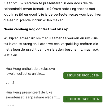
Klaar om uw sieraden te presenteren in een doos die de
schoonheid ervan benadrukt? Onze rode ringendoos met
logo in reliëf en goudfolie is de perfecte keuze voor bedrijven
die een blijvende indruk willen maken.
Neem vandaag nog contact met ons op!
Wij kijken ernaar uit om met u samen te werken en uw visie
tot leven te brengen. Laten we een verpakking creëren die
niet alleen de pracht van uw sieraden beschermt, maar ook
laat zien.
Hua Heng onthult de exclusieve
juwelencollectie: unieke
BEKIJK DE PRODUCTEN
doosvormen voor buitengewone
van
$
sieraden
Hua Heng presenteert de luxe
sieradenset: aanpasbare elegantie
BEKIJK DE PRODUCTEN
voor uw collectie