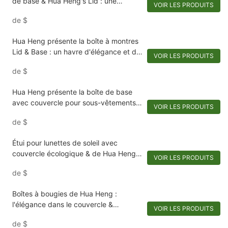
de base & Hua Heng's Lid : une
VOIR LES PRODUITS
gamme tentante de beauté
de
$
Hua Heng présente la boîte à montres
Lid & Base : un havre d'élégance et de
VOIR LES PRODUITS
préservation
de
$
Hua Heng présente la boîte de base
avec couvercle pour sous-vêtements
VOIR LES PRODUITS
écologique & : le confort dans l'étreinte
de
$
de la nature
Étui pour lunettes de soleil avec
couvercle écologique & de Hua Heng :
VOIR LES PRODUITS
durabilité sur mesure
de
$
Boîtes à bougies de Hua Heng :
l'élégance dans le couvercle &
VOIR LES PRODUITS
Emballage de base
de
$