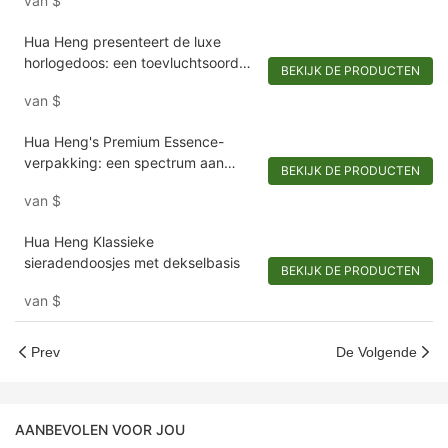
van
$
Hua Heng presenteert de luxe
horlogedoos: een toevluchtsoord
BEKIJK DE PRODUCTEN
van elegantie en bescherming
van
$
Hua Heng's Premium Essence-
verpakking: een spectrum aan
BEKIJK DE PRODUCTEN
stilistische keuzes
van
$
Hua Heng Klassieke
sieradendoosjes met dekselbasis
BEKIJK DE PRODUCTEN
van
$
Prev
De Volgende
AANBEVOLEN VOOR JOU