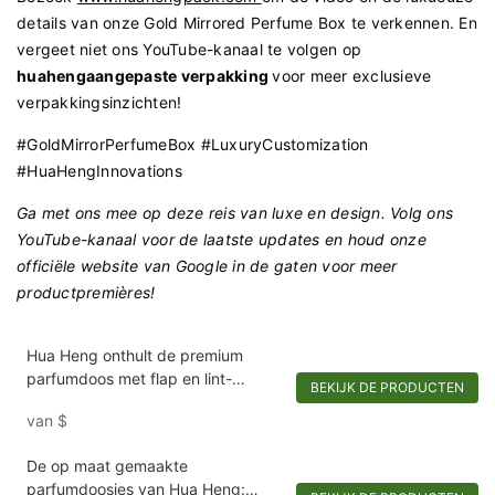
details van onze Gold Mirrored Perfume Box te verkennen. En
vergeet niet ons YouTube-kanaal te volgen op
huahengaangepaste verpakking
voor meer exclusieve
verpakkingsinzichten!
#GoldMirrorPerfumeBox #LuxuryCustomization
#HuaHengInnovations
Ga met ons mee op deze reis van luxe en design. Volg ons
YouTube-kanaal voor de laatste updates en houd onze
officiële website van Google in de gaten voor meer
productpremières!
Hua Heng onthult de premium
parfumdoos met flap en lint-
BEKIJK DE PRODUCTEN
1721981397501289
van
$
De op maat gemaakte
parfumdoosjes van Hua Heng: