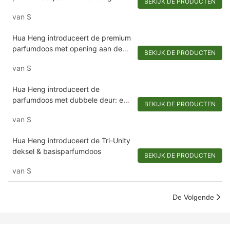
BEKIJK DE PRODUCTEN
unieke luxe in onconventionele
van
$
vormen
Hua Heng introduceert de premium
parfumdoos met opening aan de
BEKIJK DE PRODUCTEN
voorkant: een luxe achterover
van
$
leunende1721923769388143
Hua Heng introduceert de
parfumdoos met dubbele deur: een
BEKIJK DE PRODUCTEN
aanpasbare
van
$
onthulling1721921395642194
Hua Heng introduceert de Tri-Unity
deksel & basisparfumdoos
BEKIJK DE PRODUCTEN
van
$
De Volgende