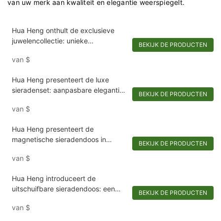
van uw merk aan kwaliteit en elegantie weerspiegelt.
Hua Heng onthult de exclusieve
juwelencollectie: unieke
BEKIJK DE PRODUCTEN
doosvormen voor buitengewone
van
$
sieraden
Hua Heng presenteert de luxe
sieradenset: aanpasbare elegantie
BEKIJK DE PRODUCTEN
voor uw collectie
van
$
Hua Heng presenteert de
magnetische sieradendoos in
BEKIJK DE PRODUCTEN
boekstijl: een luxe compact voor
van
$
souvenirs-1721984551582989
Hua Heng introduceert de
uitschuifbare sieradendoos: een
BEKIJK DE PRODUCTEN
chique toevluchtsoord voor
van
$
versieringen