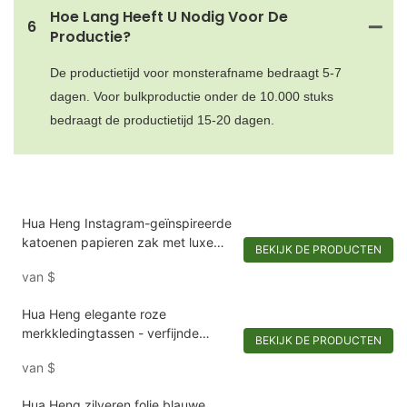
Hoe Lang Heeft U Nodig Voor De
6
Productie?
De productietijd voor monsterafname bedraagt ​​5-7
dagen. Voor bulkproductie onder de 10.000 stuks
bedraagt ​​de productietijd 15-20 dagen.
Hua Heng Instagram-geïnspireerde
katoenen papieren zak met luxe
BEKIJK DE PRODUCTEN
foliedruk
van
$
Hua Heng elegante roze
merkkledingtassen - verfijnde
BEKIJK DE PRODUCTEN
verpakking voor stijlvolle kleding
van
$
Hua Heng zilveren folie blauwe