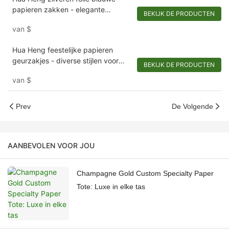
papieren zakken - elegante
BEKIJK DE PRODUCTEN
verpakking voor fijne wijnen en
van
$
verfijnde herenkleding
Hua Heng feestelijke papieren
geurzakjes - diverse stijlen voor
BEKIJK DE PRODUCTEN
kerst- en geurcollecties
van
$
Prev
De Volgende
AANBEVOLEN VOOR JOU
Champagne Gold Custom Specialty Paper
Tote: Luxe in elke tas