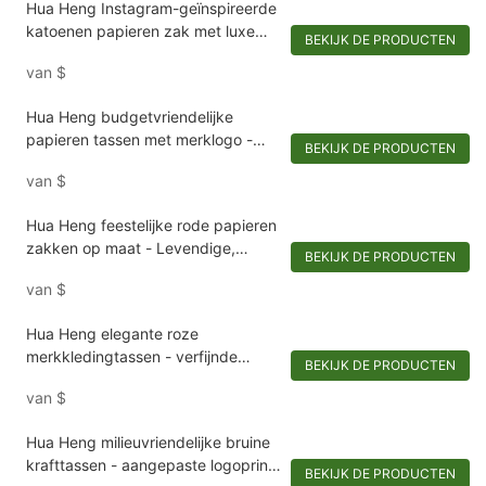
Hua Heng Instagram-geïnspireerde
katoenen papieren zak met luxe
BEKIJK DE PRODUCTEN
foliedruk
van
$
Hua Heng budgetvriendelijke
papieren tassen met merklogo -
BEKIJK DE PRODUCTEN
kraftpapier op maat met kunstleren
van
$
handvatten
Hua Heng feestelijke rode papieren
zakken op maat - Levendige,
BEKIJK DE PRODUCTEN
Chinees geïnspireerde
van
$
vakantieverpakking
Hua Heng elegante roze
merkkledingtassen - verfijnde
BEKIJK DE PRODUCTEN
verpakking voor stijlvolle kleding
van
$
Hua Heng milieuvriendelijke bruine
krafttassen - aangepaste logoprint
BEKIJK DE PRODUCTEN