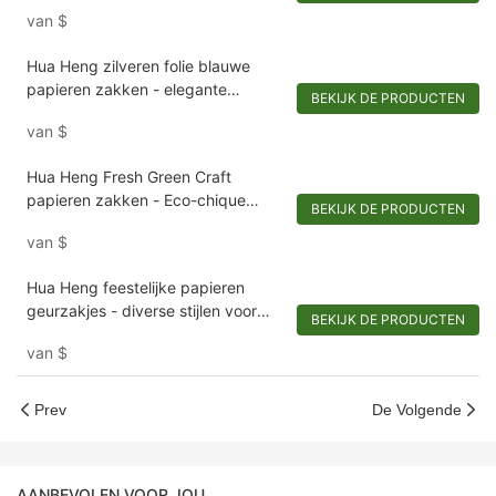
met diverse technieken
van
$
Hua Heng zilveren folie blauwe
papieren zakken - elegante
BEKIJK DE PRODUCTEN
verpakking voor fijne wijnen en
van
$
verfijnde herenkleding
Hua Heng Fresh Green Craft
papieren zakken - Eco-chique
BEKIJK DE PRODUCTEN
verpakking voor handgemaakte
van
$
zeep en ambachtelijke goederen
Hua Heng feestelijke papieren
geurzakjes - diverse stijlen voor
BEKIJK DE PRODUCTEN
kerst- en geurcollecties
van
$
Prev
De Volgende
AANBEVOLEN VOOR JOU