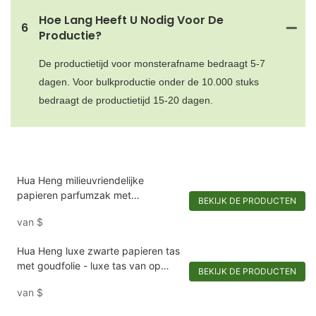
Hoe Lang Heeft U Nodig Voor De
6
Productie?
De productietijd voor monsterafname bedraagt ​​5-7
dagen. Voor bulkproductie onder de 10.000 stuks
bedraagt ​​de productietijd 15-20 dagen.
Hua Heng milieuvriendelijke
papieren parfumzak met
BEKIJK DE PRODUCTEN
geperforeerd handvat - biologisch
van
$
afbreekbare en stijlvolle verpakking
Hua Heng luxe zwarte papieren tas
met goudfolie - luxe tas van op
BEKIJK DE PRODUCTEN
Chanel geïnspireerde materialen
van
$