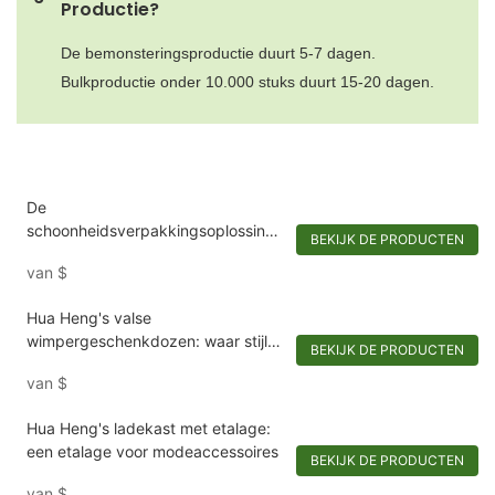
Productie?
De bemonsteringsproductie duurt 5-7 dagen.
Bulkproductie onder 10.000 stuks duurt 15-20 dagen.
De
schoonheidsverpakkingsoplossinge
BEKIJK DE PRODUCTEN
n van Hua Heng: breng uw make-
van
$
upbenodigdheden naar een hoger
niveau
Hua Heng's valse
wimpergeschenkdozen: waar stijl
BEKIJK DE PRODUCTEN
en functie samenkomen
van
$
Hua Heng's ladekast met etalage:
een etalage voor modeaccessoires
BEKIJK DE PRODUCTEN
van
$