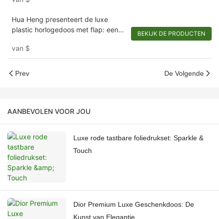
Hua Heng presenteert de luxe
plastic horlogedoos met flap: een
BEKIJK DE PRODUCTEN
combinatie van elegantie en
van
$
bescherming
Prev
De Volgende
AANBEVOLEN VOOR JOU
Luxe rode tastbare foliedrukset: Sparkle &
Touch
Dior Premium Luxe Geschenkdoos: De
Kunst van Elegantie