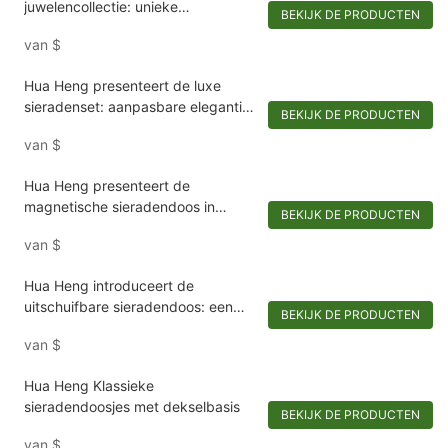
juwelencollectie: unieke
BEKIJK DE PRODUCTEN
doosvormen voor buitengewone
van
$
sieraden
Hua Heng presenteert de luxe
sieradenset: aanpasbare elegantie
BEKIJK DE PRODUCTEN
voor uw collectie
van
$
Hua Heng presenteert de
magnetische sieradendoos in
BEKIJK DE PRODUCTEN
boekstijl: een luxe compact voor
van
$
souvenirs-1721984551582989
Hua Heng introduceert de
uitschuifbare sieradendoos: een
BEKIJK DE PRODUCTEN
chique toevluchtsoord voor
van
$
versieringen
Hua Heng Klassieke
sieradendoosjes met dekselbasis
BEKIJK DE PRODUCTEN
van
$